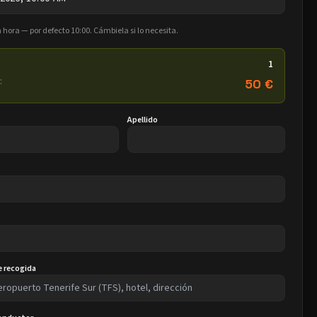
a hora — por defecto 10:00. Cámbiela si lo necesita.
1
:
50 €
Apellido
e recogida