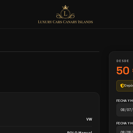
DESDE
50
Depós
FECHA Y 
VW
FECHA Y 