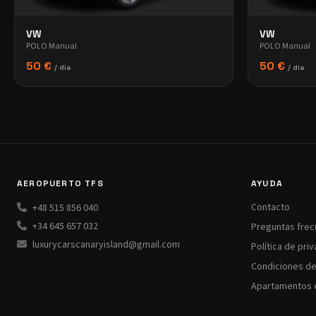
VW
VW
POLO Manual
POLO Manual
50 €
50 €
/ día
/ día
AEROPUERTO TFS
AYUDA
Contacto
+48 515 856 040
+34 645 657 032
Preguntas fre
luxurycarscanaryisland@gmail.com
Política de pri
Condiciones de 
Apartamentos 