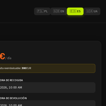
🇵🇱 PL
🇬🇧 EN
🇪🇸 ES
🇺🇦 UA
 €
/ día
ito reembolsable:
300
EUR
HORA DE RECOGIDA
HORA DE DEVOLUCIÓN