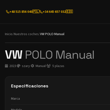
+48 515 856 040
🇵🇱
+34 645 657 032
🇪🇸
Inicio
/
Nuestros coches
/
VW POLO Manual
VW
POLO Manual
2023
·
szary
·
Manual
·
5 plazas
Especificaciones
Marca