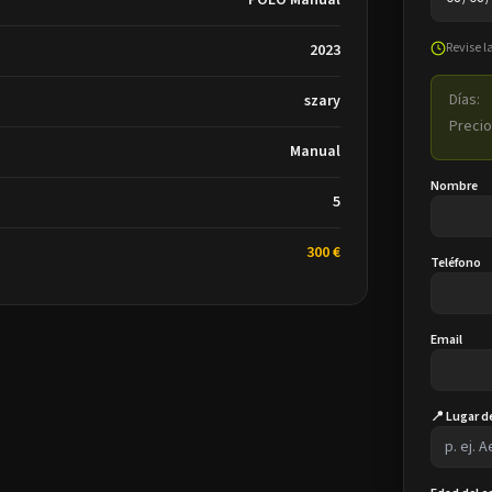
POLO Manual
Revise l
2023
Días:
szary
Precio
Manual
Nombre
5
300 €
Teléfono
Email
📍 Lugar d