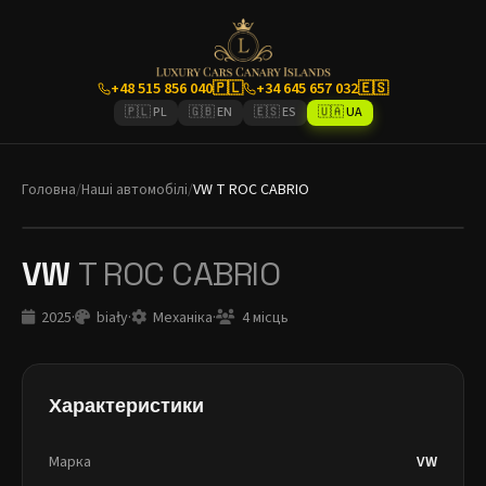
+48 515 856 040
🇵🇱
+34 645 657 032
🇪🇸
🇵🇱 PL
🇬🇧 EN
🇪🇸 ES
🇺🇦 UA
Головна
/
Наші автомобілі
/
VW T ROC CABRIO
VW
T ROC CABRIO
2025
·
biały
·
Механіка
·
4 місць
Характеристики
Марка
VW