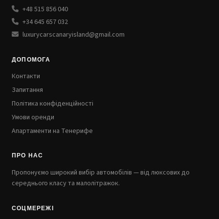
+48 515 856 040
+34 645 657 032
luxurycarscanaryisland@gmail.com
ДОПОМОГА
Контакти
Запитання
Політика конфіденційності
Умови оренди
Апартаменти на Тенерифе
ПРО НАС
Пропонуємо широкий вибір автомобілів — від люксових до
середнього класу та малолітражок.
СОЦМЕРЕЖІ