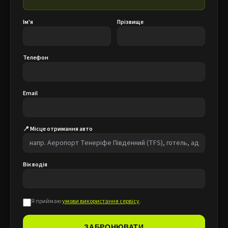
Ім'я
Прізвище
Телефон
Email
📍 Місце отримання авто
Вік водія
Я приймаю
умови використання сервісу
.
ЗАБРОНЮВАТИ