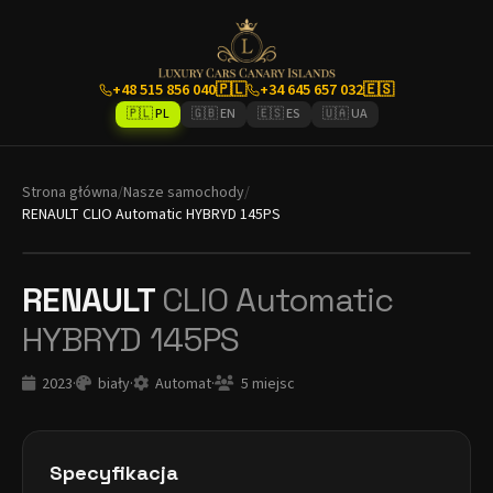
+48 515 856 040
🇵🇱
+34 645 657 032
🇪🇸
🇵🇱 PL
🇬🇧 EN
🇪🇸 ES
🇺🇦 UA
Strona główna
/
Nasze samochody
/
RENAULT CLIO Automatic HYBRYD 145PS
RENAULT
CLIO Automatic
HYBRYD 145PS
2023
·
biały
·
Automat
·
5 miejsc
Specyfikacja