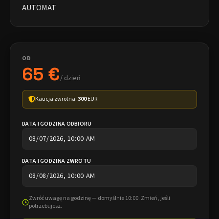
AUTOMAT
OD
65 €
/ dzień
Kaucja zwrotna:
300
EUR
DATA I GODZINA ODBIORU
DATA I GODZINA ZWROTU
Zwróć uwagę na godzinę — domyślnie 10:00. Zmień, jeśli
potrzebujesz.